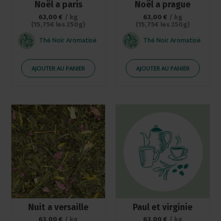
Noël a paris
Noël a prague
63,00
€
/ kg
63,00
€
/ kg
(15,75€ les 250g)
(15,75€ les 250g)
Thé Noir Aromatisé
Thé Noir Aromatisé
AJOUTER AU PANIER
AJOUTER AU PANIER
Nuit a versaille
Paul et virginie
63,00
€
/ kg
63,00
€
/ kg