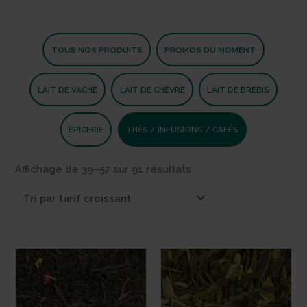
TOUS NOS PRODUITS
PROMOS DU MOMENT
LAIT DE VACHE
LAIT DE CHÈVRE
LAIT DE BREBIS
EPICERIE
THÉS / INFUSIONS / CAFÉS
Trié
Affichage de 39–57 sur 91 résultats
par
prix
croissant