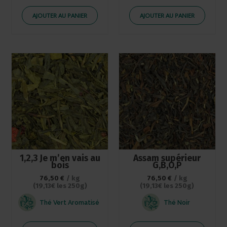
AJOUTER AU PANIER
AJOUTER AU PANIER
1,2,3 Je m’en vais au
Assam supérieur
bois
G,B,O,P
76,50
€
/ kg
76,50
€
/ kg
(19,13€ les 250g)
(19,13€ les 250g)
Thé Vert Aromatisé
Thé Noir