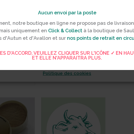
Aucun envoi par la poste
a meilleure expérience possible, nous utilisons quelques cook
s accepter, nous permet également de mieux connaître votre
ent, notre boutique en ligne ne propose pas de livraiso
onnées cruciales pour vous proposer des services mieux ada
, mais uniquement en
Click & Collect
à la boutique de
Saul
 du Cru
Epoisses Berthaut
Ai
er bloque certaines fonctionnalités.
 d'
Autun
et d'
Avallon
et sur
nos points de retrait en circu
€
/ pièce
9,60
€
/ pièce
10
it de vache
Lait de vache
TES D'ACCORD, VEUILLEZ CLIQUER SUR L'ICÔNE ✓ EN HAU
ET ELLE N'APPARAITRA PLUS.
Accepter
Voir les préfér
 SAISON
AJOUTER AU PANIER
AJO
savoir +
Politique des cookies