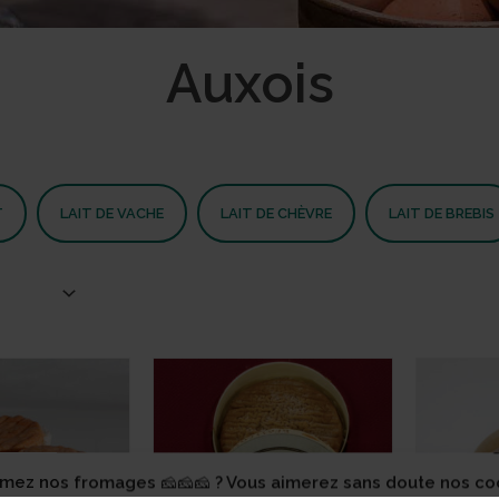
Auxois
T
LAIT DE VACHE
LAIT DE CHÈVRE
LAIT DE BREBIS
C
imez nos fromages 🧀🧀🧀 ? Vous aimerez sans doute nos co