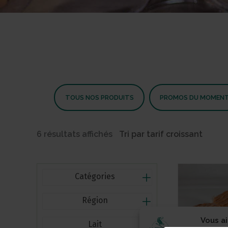
TOUS NOS PRODUITS
PROMOS DU MOMEN
Trié
6 résultats affichés
par
prix
croissant
Catégories
Région
Vous a
Lait