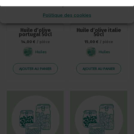
Voir les préférences
Politique des cookies
Huile d’olive
Huile d’olive italie
portugal 50cl
50cl
14,00
€
/ pièce
15,00
€
/ pièce
Huiles
Huiles
AJOUTER AU PANIER
AJOUTER AU PANIER