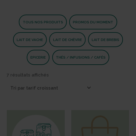
TOUS NOS PRODUITS
PROMOS DU MOMENT
LAIT DE VACHE
LAIT DE CHÈVRE
LAIT DE BREBIS
EPICERIE
THÉS / INFUSIONS / CAFÉS
Trié
7 résultats affichés
par
prix
croissant