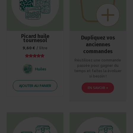
Picard huile
Dupliquez vos
tournesol
anciennes
9,60
€
/ litre
commandes
Réutilisez une commande
Note
5.00
passée pour gagner du
sur 5
Huiles
temps et faites la évoluer
si besoin !
AJOUTER AU PANIER
EN SAVOIR +