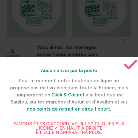
Continuer sans accepter
Yonne huile de
Yonne huile de
colza
cameline
Vous aimez nos fromages
🧀🧀🧀 ? Vous aimerez sans
11,00
€
/ litre
12,00
€
/ litre
doute nos cookies 🍪💗
Huiles
Huiles
Afin de vous offrir la meilleure expérience possible,
Aucun envoi par la poste
nous utilisons quelques cookies triés sur le volet. Le
Pour le moment, notre boutique en ligne ne
fait de les accepter, nous permet également de
AJOUTER AU PANIER
AJOUTER AU PANIER
propose pas de livraison dans toute la France, mais
mieux connaître votre parcours sur nos différentes
uniquement en
Click & Collect
à la boutique de
pages. Données cruciales pour vous proposer des
Saulieu
, sur les marchés d'
Autun
et d'
Avallon
et sur
services mieux adaptés. Par ailleurs, le fait de les
nos points de retrait en circuit court
.
refuser bloque certaines fonctionnalités.
SI VOUS ÊTES D'ACCORD, VEUILLEZ CLIQUER SUR
L'ICÔNE ✓ EN HAUT À DROITE
Accepter
ET ELLE N'APPARAITRA PLUS.