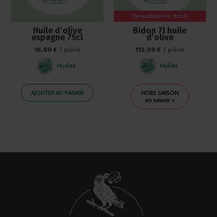
En rupture de stock
Huile d’olive
Bidon 7l huile
espagne 75cl
d’olive
16,00
€
/ pièce
115,00
€
/ pièce
Huiles
Huiles
AJOUTER AU PANIER
HORS SAISON
en savoir +