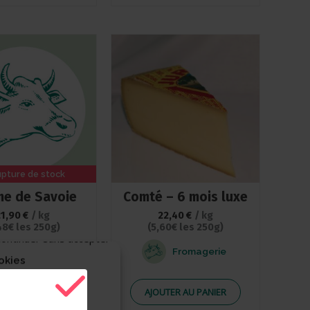
upture de stock
e de Savoie
Comté – 6 mois luxe
21,90
€
/ kg
22,40
€
/ kg
48€ les 250g)
(5,60€ les 250g)
ontinuer sans accepter
Lait de vache
Fromagerie
okies
ORS SAISON
AJOUTER AU PANIER
en savoir +
ies triés sur le