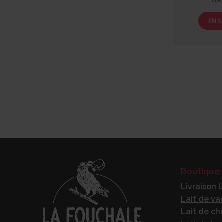
d’A
EN S
Boutique 
Livraison 
Lait de v
Lait de ch