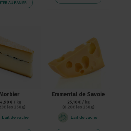
UTER AU PANIER
Morbier
Emmental de Savoie
24,90
€
/ kg
25,10
€
/ kg
23€ les 250g)
(6,28€ les 250g)
Lait de vache
Lait de vache