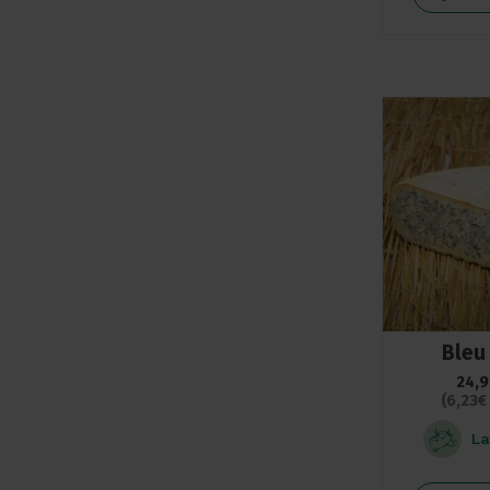
Bleu
24,
(6,23€
La