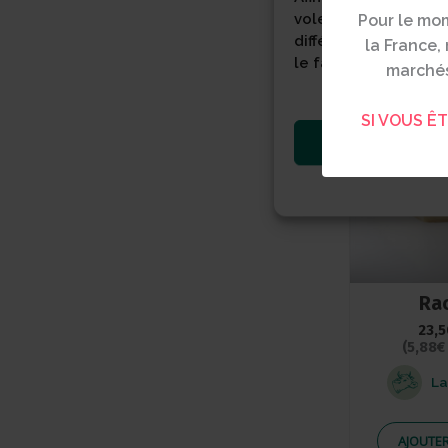
volet. Le fait de le
Pour le mom
différentes pages. D
la France
le fait de les refus
marchés
SI VOUS Ê
Rac
23,
(5,88€
La
AJOUTER