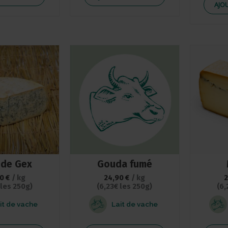
AJO
 de Gex
Gouda fumé
90
€
/ kg
24,90
€
/ kg
 les 250g)
(6,23€ les 250g)
(6,
it de vache
Lait de vache