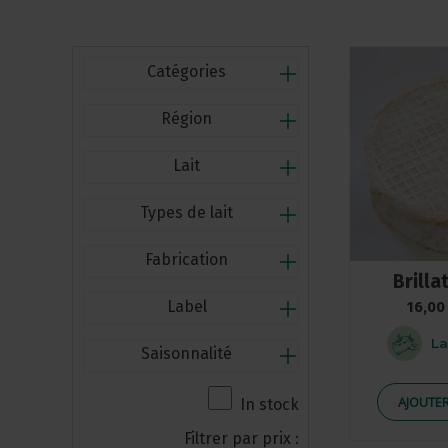
par
prix
croissant
Catégories
Région
Lait
Types de lait
Fabrication
Brilla
Label
16,00
La
Saisonnalité
AJOUTER
In stock
Filtrer par prix :