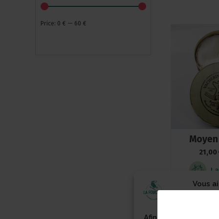
Price:
0 €
—
60 €
Moyen 
21,00
La
Vous a
🍪💗
HORS
en 
Afin de vous offrir l