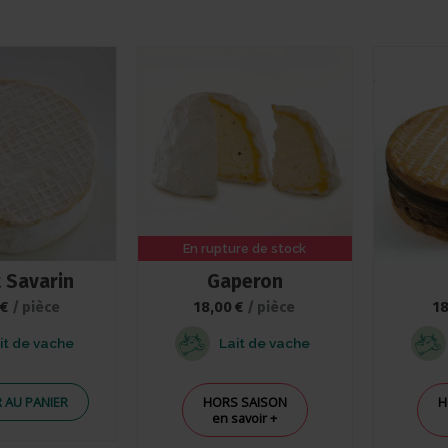
En rupture de stock
t Savarin
Gaperon
€
/ pièce
18,00
€
/ pièce
1
it de vache
Lait de vache
 AU PANIER
HORS SAISON
H
en savoir +