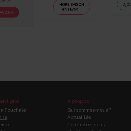
vallon
HORS SAISON
AJO
en savoir +
AVOIR +
en ligne
A propos
La Fouchale
Qui sommes-nous ?
ache
Actualités
èvre
Contactez-nous