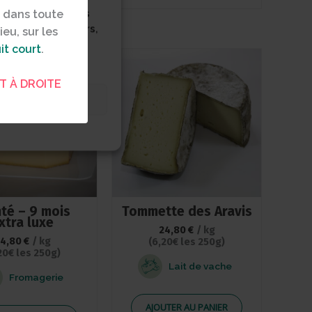
 parcours sur nos
n dans toute
ptés. Par ailleurs,
ieu
, sur les
it court
.
T À DROITE
ences
té – 9 mois
Tommette des Aravis
xtra luxe
24,80
€
/ kg
24,80
€
/ kg
(6,20€ les 250g)
20€ les 250g)
Lait de vache
Fromagerie
AJOUTER AU PANIER