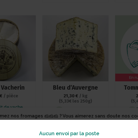
En r
Vacherin
Bleu d’Auvergne
Tomm
€
/ pièce
21,30
€
/ kg
(5,33€ les 250g)
(5,
C
it de vache
Lait de vache
imez nos fromages 🧀🧀🧀 ? Vous aimerez sans doute nos co
 SAISON
savoir +
AJOUTER AU PANIER
H
Aucun envoi par la poste
a meilleure expérience possible, nous utilisons quelques cook