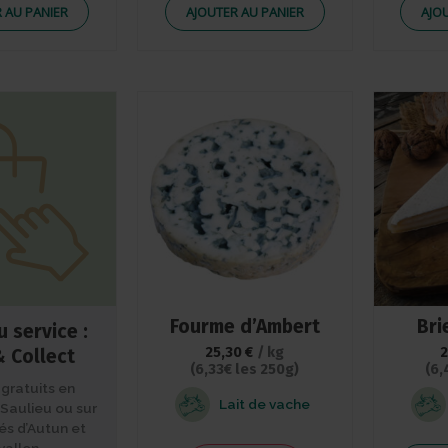
 AU PANIER
AJOUTER AU PANIER
AJO
Fourme d’Ambert
Bri
 service :
25,30
€
/ kg
& Collect
(6,33€ les 250g)
(6,
 gratuits en
Lait de vache
Saulieu ou sur
és d’Autun et