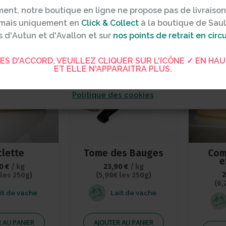
s accepter, nous permet également de mieux connaître votre
ent, notre boutique en ligne ne propose pas de livraiso
onnées cruciales pour vous proposer des services mieux ada
, mais uniquement en
Click & Collect
à la boutique de
Saul
er bloque certaines fonctionnalités.
 d'
Autun
et d'
Avallon
et sur
nos points de retrait en circu
TES D'ACCORD, VEUILLEZ CLIQUER SUR L'ICÔNE ✓ EN HAU
ET ELLE N'APPARAITRA PLUS.
Accepter
Voir les préfér
Politique des cookies
lette
Tome des Bauges
Com
e
50
€
/ kg
23,90
€
/ kg
 les 250g)
(5,98€ les 250g)
(6,
it de vache
Lait de vache
 AU PANIER
AJOUTER AU PANIER